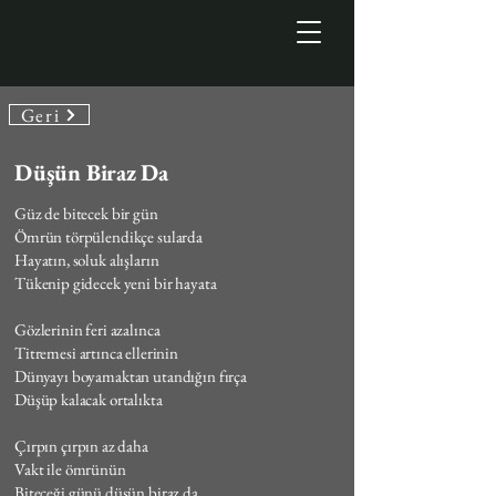
Geri
Düşün Biraz Da
Güz de bitecek bir gün
Ömrün törpülendikçe sularda
Hayatın, soluk alışların
Tükenip gidecek yeni bir hayata
Gözlerinin feri azalınca
Titremesi artınca ellerinin
Dünyayı boyamaktan utandığın fırça
Düşüp kalacak ortalıkta
Çırpın çırpın az daha
Vakt ile ömrünün
Biteceği günü düşün biraz da