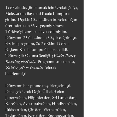
1990 yılında, şiir okumak için Uzakdoğu’ya,
Malezya’nın Başkenti Kuala Lumpur’a
gittim. Uçakla 10 saat süren bu yolculuğun
üzerinden tam 35 yıl geçmiş. Oraya
Türkiye’yi temsilen davet edilmiştim.
Dünyanın 25 ülkesinden 30 şair çağrılmıştı.
Festival programı, 26-29 Ekim 1990 da
Başkent Kuala Lumpur’da icra edildi.
‘Dünya Şiir Okuma Şenliği’
(World Poetry
Reading Festival).
Programın ana teması,
’Şairler, şiir ve insanlık’
olarak
belirlenmişti.
Dünyanın her yanından şairler gelmişti.
Daha çok Uzak Doğu Ülkeleri olan
Japonya’dan, Filipinler’den, Sri Lanka’dan,
Kore’den, Avusturalya’dan, Hindistan’dan,
Pakistan’dan, Çin’den, Vietnam’dan,
Tayland’ tan, Nepal’den, Endonezya’dan,