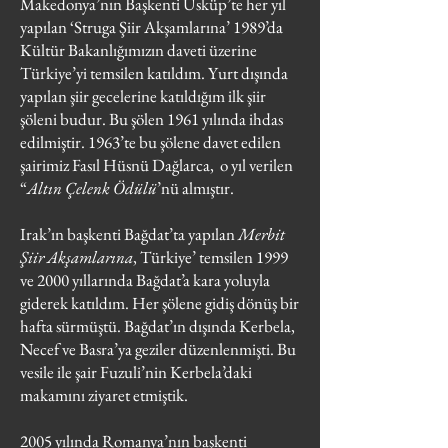
Makedonya’nın Başkenti Üsküp’te her yıl
yapılan ‘Struga Şiir Akşamlarına’ 1989’da
Kültür Bakanlığımızın daveti üzerine
Türkiye’yi temsilen katıldım. Yurt dışında
yapılan şiir gecelerine katıldığım ilk şiir
şöleni budur. Bu şölen 1961 yılında ihdas
edilmiştir. 1963’te bu şölene davet edilen
şairimiz Fasıl Hüsnü Dağlarca, o yıl verilen
“
Altın Çelenk Ödülü
’nü almıştır.
Irak’ın başkenti Bağdat’ta yapılan
Merbit
Şiir Akşamlarına
, Türkiye’ temsilen 1999
ve 2000 yıllarında Bağdat’a kara yoluyla
giderek katıldım. Her şölene gidiş dönüş bir
hafta sürmüştü. Bağdat’ın dışında Kerbela,
Necef ve Basra’ya geziler düzenlenmişti. Bu
vesile ile şair Fuzuli’nin Kerbela’daki
makamını ziyaret etmiştik.
2005 yılında Romanya’nın başkenti