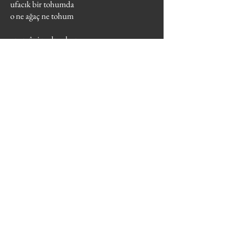
ufacık bir tohumda
o ne ağaç ne tohum
om mâni padme hum
(üç defa)
sidharta budha
ben bir meyvayım
ağacım âlem
ne ağaç
ne meyva
ben bir denizde eriyorum
om mâni padme hum
(üç defa)
Uzak Doğu Şiiri
Uzakdoğu şairleri, kendi şiirlerini
seslendirirken ve siz onu dinlerken sanki bir