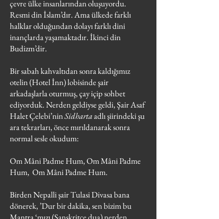
çevre ülke insanlarından oluşuyordu.
Resmi din İslam’dır. Ama ülkede farklı
halklar olduğundan dolayı farklı dini
inançlarda yaşamaktadır. İkinci din
Budizm’dir.
Bir sabah kahvaltıdan sonra kaldığımız
otelin (Hotel İnn) lobisinde şair
arkadaşlarla oturmuş, çay içip sohbet
ediyorduk. Nerden geldiyse geldi, Şair Asaf
Halet Çelebi’nin
Sidharta
adlı şiirindeki şu
ara tekrarları, önce mırıldanarak sonra
normal sesle okudum:
Om Mâni Padme Hum, Om Mâni Padme
Hum, Om Mâni Padme Hum.
Birden Nepalli şair Tulasi Divasa bana
dönerek, ’Dur bir dakika, sen bizim bu
Mantra ‘mızı (Sanskritçe dua) nerden