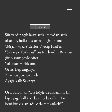
Geri
Şiir vardır açık havalarda, meydanlarda
okunur, halkı coşturmak için. Buna
‘
Meydan şiiri’
derler. Necip Fazıl’ın
“Sakarya Türküsü” bu türdendir. Bu uzun
şiirin sonu şöyle biter:
Yol onun varlık onun
Gerisi hep angarya
Yüzüstü çok süründün
Ayağa kalk Sakarya
Üstat diyor ki; “Biz böyle dedik amma bir
kişi ayağa kalktı o da amuda kalktı. Yani
beni bir kişi anladı, o da ters anladı!”