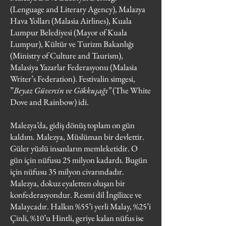
(Lenguage and Literary Agency), Malazya
Hava Yolları (Malasia Airlines), Kuala
Lumpur Belediyesi (Mayor of Kuala
Lumpur), Kültür ve Turizm Bakanlığı
(Ministry of Culture and Taurism),
Malasiya Yazarlar Federasyonu (Malasia
Writer’s Federation). Festivalin simgesi,
”
Beyaz Güvercin ve Gökkuşağı”
(The White
Dove and Rainbow) idi.
Malezya’da, gidiş dönüş toplam on gün
kaldım. Malezya, Müslüman bir devlettir.
Güler yüzlü insanların memleketidir. O
gün için nüfusu 25 milyon kadardı. Bugün
için nüfusu 35 milyon civarındadır.
Malezya, dokuz eyaletten oluşan bir
konfederasyondur. Resmi dil İngilizce ve
Malaycadır. Halkın %55’i yerli Malay, %25’i
Çinli, %10’u Hintli, geriye kalan nüfus ise