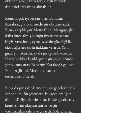
okunan şiire, can vererek, ruh vererek
dinleyici etki altına alınabilir.
Kendisi çok iyi bir şair olan Bahattin
Karakoç, çıkıp sahnede şiir okuyamazdı.
Buna karşılık şair Metin Önal Mengüşoğlu;
daha önce almış olduğu tiyatro ve sahne
bilgisi sayesinde, ayrıca sesinin güzelliği ile
okuduğu her şiirin hakkını verirdi. Yani
güzel şiir okurdu, ya da şiiri güzel okurdu.
Hatta birlikte katıldığımız şiir şölenlerinde
şiir okuma sırası Bahattin Karakoç’a gelince,
‘Benim şiirimi, Metin okusun, o
seslendirsin’ derdi.
Biraz da şiir şölenlerinden, şiir gecelerinden
söz edelim. Bu şölenlere, bu gecelere ‘Şiir
dinletisi’ diyenler de oldu. Böyle gecelerde,
kendi şiirini okuyan şairler ve şiir
yorumcuları sahneye çıkardı. Şölen, hangi