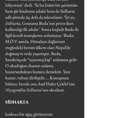
biliyorsun’ dedi. ‘Ya bu bizim bir şairimizin
hem şiir kitabının adıdır hem de Sidharta
adlı şiirinde üç defa da tekrarlanır. ‘İyi ya,
Sidharta
, Goutama Buda’nın prens iken
kullandığı ilk adıdır’. Sonra başladı Buda ile
ilgili kendi inanışlarını anlatmaya: ‘Buda;
M.Ö V. asırda, Himalaya dağlarının
eteğindeki benim ülkem olan Nepal’de
doğmuş ve orda yaşamıştır. Buda,
Sanskritçede “uyanmış kişi” anlamına gelir.
O okuduğun duanın anlamı,
huzursuzluktan huzura demektir. Yani
huzur, ruhun dirilişidir…. Konuşması
bitince, bende ona Asaf Halet Çelebi’nin
Niyagrodha
Sidharta
’sını okudum.
SİDHARTA
koskoca bir ağaç görüyorum