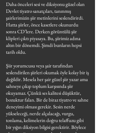
Daha önceleri sesi ve diksiyonu güzel olan
Devlet tiyatro sanatçıları, tanınmış
şairlerimizin şiir metinlerini seslendirirdi.
Hatta şiirler, önce kasetlere okunurdu
sonra CD’lere. Derken görüntülü şiir
klipleri çıktı piyasaya. Bu, şiirimiz adına
altın bir dönemdi. Şimdi bunların hepsi
tarih oldu.
Şiir yorumcusu veya şair tarafından
seslendirilen şiirleri okumak öyle kolay bir iş
değildir. Mesela her şair güzel şiir yazar ama
sahneye çıkıp toplum karşısında şiir
okuyamaz. Çünkü ses kalitesi düşüktür,
bozuktur falan. Bir de biraz tiyatro ve sahne
deneyimi olması gerekir. Sesin nerde
yükseleceği, nerde alçalacağı, vurgu,
tonlama, kelimelerin doğru telaffuzu gibi
bir yığın diksiyon bilgisi gerektirir. Böylece