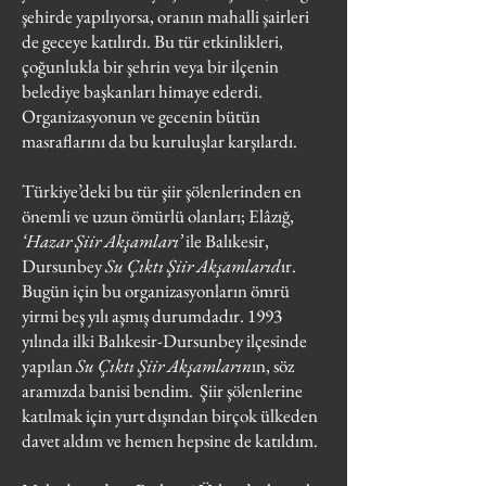
şehirde yapılıyorsa, oranın mahalli şairleri
de geceye katılırdı. Bu tür etkinlikleri,
çoğunlukla bir şehrin veya bir ilçenin
belediye başkanları himaye ederdi.
Organizasyonun ve gecenin bütün
masraflarını da bu kuruluşlar karşılardı.
Türkiye’deki bu tür şiir şölenlerinden en
önemli ve uzun ömürlü olanları; Elâzığ,
‘Hazar Şiir Akşamları’
ile Balıkesir,
Dursunbey
Su Çıktı Şiir Akşamlarıd
ır.
Bugün için bu organizasyonların ömrü
yirmi beş yılı aşmış durumdadır. 1993
yılında ilki Balıkesir-Dursunbey ilçesinde
yapılan
Su Çıktı Şiir Akşamların
ın, söz
aramızda banisi bendim. Şiir şölenlerine
katılmak için yurt dışından birçok ülkeden
davet aldım ve hemen hepsine de katıldım.