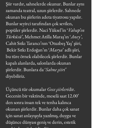
Şiir vardır, sahnelerde okunur. Bunlar aynı
zamanda teatral, uzun şiirlerdir. Sahnede
okunan bu şiirlerin adeta tiyatrosu yapılır.
Bunlar seyirci tarafından çok sevilen,
popüler şiirlerdir. Naci Yüksel’in ‘
Vahap’ın
Türküsü’
, Mehmet Atilla Maraş’ın ‘
Aney’
,
Cahit Sıtkı Tarancı’nın ‘Otuzbeş Yaş’ şiiri,
Bekir Sıtkı Erdoğan’ın ‘
Marya
’ adlı şiiri,
bu türe örnek olabilecek şiirlerdir. Bunlar
kapalı alanlarda, salonlarda okunan
şiirlerdir. Bunlara da ‘
Sahne şiiri’
diyebiliriz.
Üçüncü tür okumalar
Gece
şiirleri
dir.
Gecenin bir vaktinde, meselâ saat 12.00’
den sonra insan tek ve tenha kalınca
okunan şiirlerdir. Bunlar daha çok sanat
için sanat anlayışıyla yazılmış, duygu ve
düşünce dünyası geniş ve derin, estetik