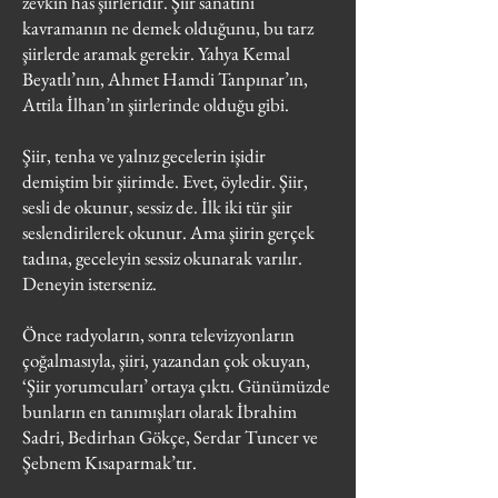
zevkin has şiirleridir. Şiir sanatını
kavramanın ne demek olduğunu, bu tarz
şiirlerde aramak gerekir. Yahya Kemal
Beyatlı’nın, Ahmet Hamdi Tanpınar’ın,
Attila İlhan’ın şiirlerinde olduğu gibi.
Şiir, tenha ve yalnız gecelerin işidir
demiştim bir şiirimde. Evet, öyledir. Şiir,
sesli de okunur, sessiz de. İlk iki tür şiir
seslendirilerek okunur. Ama şiirin gerçek
tadına, geceleyin sessiz okunarak varılır.
Deneyin isterseniz.
Önce radyoların, sonra televizyonların
çoğalmasıyla, şiiri, yazandan çok okuyan,
‘Şiir yorumcuları’ ortaya çıktı. Günümüzde
bunların en tanımışları olarak İbrahim
Sadri, Bedirhan Gökçe, Serdar Tuncer ve
Şebnem Kısaparmak’tır.