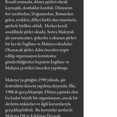
Kendi aramızda, dünya şairleri olarak
kaynaştık, dostluklar kurduk. Dünyanın
her tarafından, Doğusundan, Batısından
gelen, renkleri, dilleri farklı olan insanlarla,
şairlerle birlikte olduk. Herkes kendi
anadilinde şiirler okudu. Sonra Malezyalı
şiir yorumcuları, spikerler o okunan şiirleri
bir kez de İngilizce ve Malayca okudular.
Okunacak şiirler, daha önceden tespit
edilip organizasyon komitesine
gönderildiğinden hepsinin İngilizce ve
Malayca çevirileri önceden yapılmıştı.
Malezya’ya gittiğim 1990 yılında, şiir
festivalinin ikincisi yapılmış oluyordu. İlki,
1988 de gerçekleşmişti. Dünya çapında olan
bu kadar büyük bir organizasyon, ancak bir
devletin imkânları ve ilgili kurumlarıyla
gerçekleşebilirdi. Bu kurumlar şunlardı:
Malezya Dil ve Edebiyat Derneği