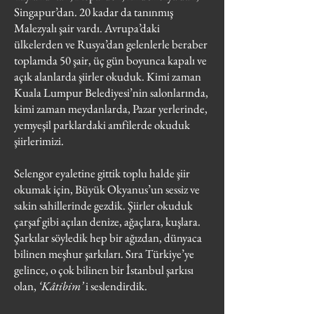
Singapur’dan. 20 kadar da tanınmış
Malezyalı şair vardı. Avrupa’daki
ülkelerden ve Rusya’dan gelenlerle beraber
toplamda 50 şair, üç gün boyunca kapalı ve
açık alanlarda şiirler okuduk. Kimi zaman
Kuala Lumpur Belediyesi’nin salonlarında,
kimi zaman meydanlarda, Pazar yerlerinde,
yemyeşil parklardaki amfilerde okuduk
şiirlerimizi.
Selengor eyaletine gittik toplu halde şiir
okumak için, Büyük Okyanus’un sessiz ve
sakin sahillerinde gezdik. Şiirler okuduk
çarşaf gibi açılan denize, ağaçlara, kuşlara.
Şarkılar söyledik hep bir ağızdan, dünyaca
bilinen meşhur şarkıları. Sıra Türkiye’ye
gelince, o çok bilinen bir İstanbul şarkısı
olan,
‘Kâtibim’
i seslendirdik.