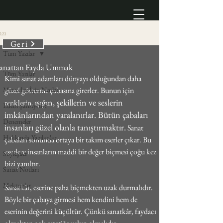
azı
Geri
Tüm Yazılar
anattan Fayda Ummak
Tüm Yazılar
Kimi sanat adamları dünyayı olduğundan daha 
Meraklısı İçin Notlar
güzel gösterme çabasına girerler. Bunun için 
ışığın, şekillerin ve seslerin 
renklerin, 
Edebi Şahsiyetler
imkânlarından yaralanırlar. Bütün çabaları 
Denemeler
insanları güzel olanla tanıştırmaktır.
 Sanat 
Hakkında Yazılanlar
çabaları sonunda ortaya bir takım eserler çıkar. Bu 
eserlere insanların maddi bir değer biçmesi çoğu kez 
Söyleşiler
bizi yanıltır.
Sanat Notları
Mektuplar
Sanatkâr, eserine paha biçmekten uzak durmalıdır. 
Böyle bir çabaya girmesi hem kendini hem de 
eserinin değerini küçültür. Çünkü sanatkâr, faydacı 