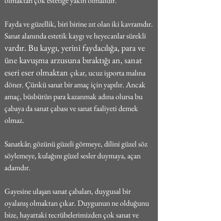
olmaktan çok estetiğe yakın olmalıdır.
Fayda ve güzellik, biri birine zıt olan iki kavramdır. 
Sanat alanında estetik kaygı ve heyecanlar sürekli 
vardır. Bu kaygı, yerini faydacılığa, para ve 
üne kavuşma arzusuna bıraktığı an, sanat 
eseri eser olmaktan 
çıkar, ucuz işporta malına 
döner. Çünkü sanat bir amaç için yapılır. Ancak 
amaç, büsbütün para kazanmak adına olursa bu 
çabaya da sanat çabası ve sanat faaliyeti demek 
olmaz.
Sanatkâr; gözünü güzeli görmeye, dilini güzel söz 
söylemeye, kulağını güzel sesler duymaya, açan 
adamdır.
Gayesine ulaşan sanat çabaları, duygusal bir 
oyalanış olmaktan çıkar. Duygunun ne olduğunu 
bize, hayattaki tecrübelerimizden çok sanat ve 