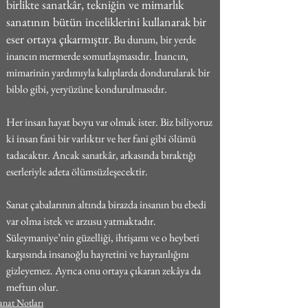
birlikte sanatkâr, tekniğin ve mimarlık 
sanatının bütün inceliklerini kullanarak bir 
eser ortaya çıkarmıştır.
 Bu durum, bir yerde 
inancın mermerde somutlaşmasıdır. İnancın, 
mimarinin yardımıyla kalıplarda dondurularak bir 
biblo gibi, yeryüzüne kondurulmasıdır.
Her insan hayat boyu var olmak ister. Biz biliyoruz 
ki insan fani bir varlıktır ve her fani gibi ölümü 
tadacaktır. Ancak sanatkâr, arkasında bıraktığı 
eserleriyle adeta ölümsüzleşecektir.
Sanat çabalarının altında birazda insanın bu ebedi 
var olma istek ve arzusu yatmaktadır. 
Süleymaniye’nin güzelliği, ihtişamı ve o heybeti 
karşısında insanoğlu hayretini ve hayranlığını 
gizleyemez. Ayrıca onu ortaya çıkaran zekâya da 
meftun olur.
anat Notları