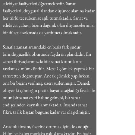
edebiyat faaliyetleri öğretmektedir. Sanat 
faaliyetleri, duygusal alandan düşünce alanına kadar 
her türlü tecrübemize ışık tutmaktadır. Sanat ve 
edebiyat çabası, bizim dağınık olan düşüncelerimizi 
bir düzene sokmada da yardımcı olmaktadır.
Sanatla zanaat arasındaki en bariz fark şudur; 
birinde güzellik öbüründe fayda ön plandadır. En 
zaruri ihtiyaçlarımızda bile sanat kırıntılarına 
rastlamak mümkündür. Meselâ çömlek yapmak bir 
zaruretten doğmuştur. Ancak çömlek yapılırken, 
ona bir biçim verilmiş, üzeri süslenmiştir. Demek 
oluyor ki çömleğin pratik hayatta sağladığı fayda ile 
onun bir sanat eseri haline gelmesi, bir sanat 
endişesinden kaynaklanmaktadır. İnsanda sanat 
fikri, ta ilk baştan bugüne kadar var ola gelmiştir.
Anadolu insanı, üzerine oturmak için dokuduğu 
kilimi ve halıyı mutlaka nakışlamaktadır. En basit 