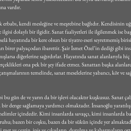
na vardır.
k erbabı, kendi mesleğine ve meşrebine bağlıdır. Kendisinin uğr
lgisi dolaylı bir ilgidir. Sanat faaliyetleri ile ilgilenmek ise baş
elâ hayatında bir kere olsun bir tiyatro eseri seyretmemiş birisi
ı birer palyaçodan ibarettir. Şair İsmet Özel’in dediği gibi in
şlarsa diğerlerine sağırdırlar. Hayatında sanat alanlarıyla hiç
gerçeklikleri ona pek bir şey ifade etmez. Sanattan başka alanlar
 çatışmalarının temelinde, sanat meselelerine yabancı, kör ve sa
 bu gün de ve yarın da bir işlevi olacaktır kuşkusuz. Sanat çab
 bir denge sağlamaya yardımcı olmaktadır. İnsanoğlu yaratılışı 
önelimler içindedir. Kimi insanlarda savaşçı, kimi insanlarda bar
ruhu; bazen bir coşku, bazen da bir sükûn içinde yer almaktad
 met ve cezrin, iniş ve çıkışların, durulma ve kabarmaların ort