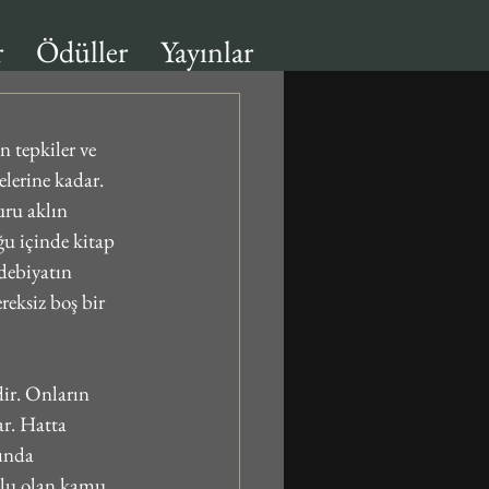
r
Ödüller
Yayınlar
n tepkiler ve 
lerine kadar. 
ru aklın 
ğu içinde kitap 
debiyatın 
reksiz boş bir 
ir. Onların 
ar. Hatta 
ında 
rulu olan kamu 