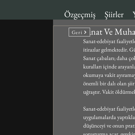
Özgeçmiş
Şiirler
Sanat Ve Muha
Geri
Sanat-edebiyat faaliyetl
itirazlar gelmektedir. 
Sanat çabaları; daha ç
kuralları içinde arayanla
okumaya vakit ayıramayan
önemli bir dalı olan şii
uğraştır. Vakit öldürme
Sanat-edebiyat faaliyet
uygulamalarda yaptıkları
düşünceyi ve onun pratik
soruşturma açar, gerekir