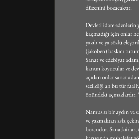
düzenini bozacaktır.
Devleti idare edenlerin 
kaçmadığı için onlar her
yazılı ve ya sözlü eleşt
(jakoben) baskıcı tutum
Sanat ve edebiyat adamla
kanun koyucular ve devl
açıdan onlar sanat adam
sezildiği an bu tür faal
önündeki açmazlardır. Yö
Namuslu bir aydın ve sa
ve yazmaktan asla çeki
borcudur. Sanatkârlar, ö
karşısında muhalefet gör