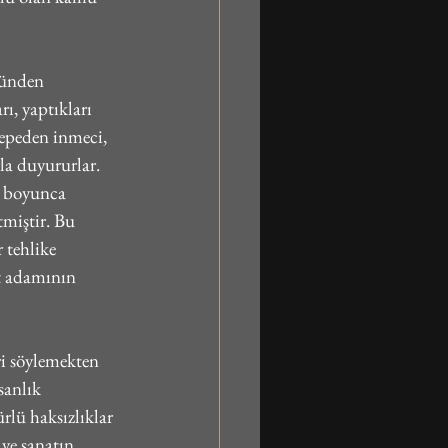
zünden 
ı, yaptıkları 
tepeden inmeci, 
la duyururlar. 
h boyunca 
miştir. Bu 
 tehlike 
at adamının 
ri söylemekten 
anlık 
rlü haksızlıklar 
 ve sanatın 