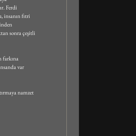
r. Ferdi 
 insanın fıtri 
minden 
an sonra çeşitli 
 farkına 
insanda var 
aştırmaya namzet 