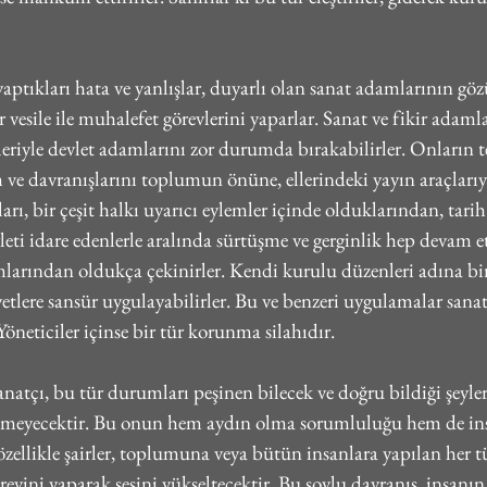
yaptıkları hata ve yanlışlar, duyarlı olan sanat adamlarının gö
 vesile ile muhalefet görevlerini yaparlar. Sanat ve fikir adamlar
irileriyle devlet adamlarını zor durumda bırakabilirler. Onların 
 ve davranışlarını toplumun önüne, ellerindeki yayın araçlarıy
rı, bir çeşit halkı uyarıcı eylemler içinde olduklarından, tari
eti idare edenlerle aralında sürtüşme ve gerginlik hep devam et
larından oldukça çekinirler. Kendi kurulu düzenleri adına bir
iyetlere sansür uygulayabilirler. Bu ve benzeri uygulamalar san
neticiler içinse bir tür korunma silahıdır.
natçı, bu tür durumları peşinen bilecek ve doğru bildiği şeyle
nmeyecektir. Bu onun hem aydın olma sorumluluğu hem de ins
zellikle şairler, toplumuna veya bütün insanlara yapılan her tü
evini yaparak sesini yükseltecektir. Bu soylu davranış, insanın