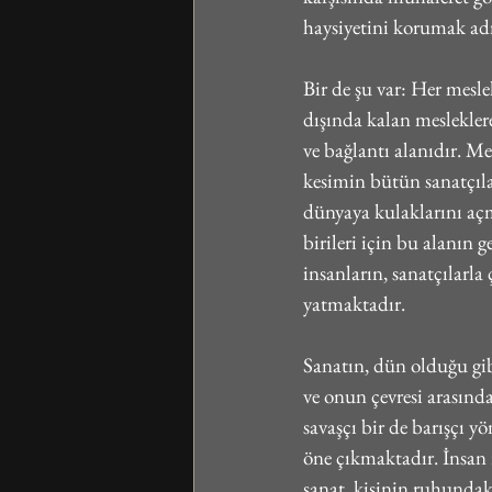
haysiyetini korumak adı
Bir de şu var: Her mesle
dışında kalan mesleklere i
ve bağlantı alanıdır. Mes
kesimin bütün sanatçılar
dünyaya kulaklarını açmı
birileri için bu alanın 
insanların, sanatçılarla
yatmaktadır.
Sanatın, dün olduğu gibi
ve onun çevresi arasında
savaşçı bir de barışçı y
öne çıkmaktadır. İnsan 
sanat, kişinin ruhundaki