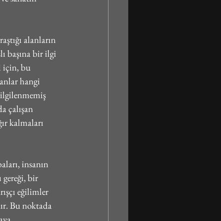
aştığı alanların 
lı başına bir ilgi 
 için, bu 
sanlar hangi 
 ilgilenmemiş 
da çalışan 
ğır kalmaları 
aları, insanın 
gereği, bir 
ışçı eğilimler 
ır. Bu noktada 
aya 