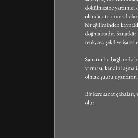
dökülmesine yardımcı ol
olandan toplumsal olana
bir eğiliminden kaynakl
doğmaktadır. Sanatkâr, 
renk, ses, şekil ve işare
Sanatın bu bağlamda bir
varması, kendini aşma is
olmak şuuru uyandırır.
Bir kere sanat çabaları,
olur.