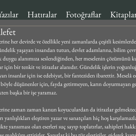
Yazılar
Hatıralar
Fotoğraflar
Kitapla
lefet
erine her devirde ve özellikle yeni zamanlarda çeşitli kesimlerde
Gündelik yaşayan insandan tutun, devlet adamlarına, bilim çevre
ok duygu alanımıza seslendiğinden, her meselenin çözümünü ku
r için bir tenkit ve itirazlar alanıdır. Gündelik işlerin yoğunlu
 insanlar için ise edebiyat, bir fanteziden ibarettir. Meselâ e
r böyle düşünenler için, fayda getirmeyen, karın doyurmayan ge
kten başka bir işe yaramaz.
lerine zaman zaman kanun koyuculardan da itirazlar gelmekted
 yanlışlıkları eleştiren yazar ve sanatçıları hiç hoş karşılamazl
te yansıması olan eserleri suç sayıp toplatırlar, sahipleri hakk
se mahkûm ettirirler. Sanırlar ki bu tür eleştiriler, giderek ku