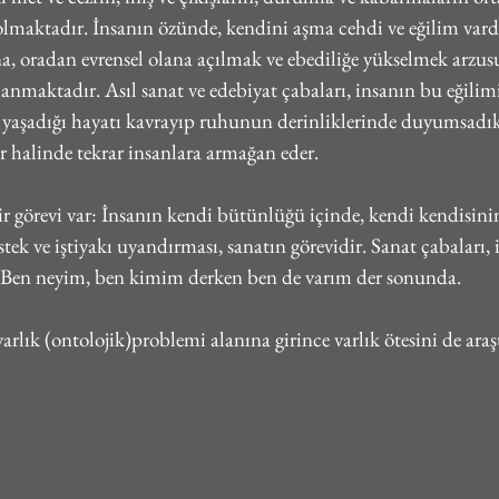
maktadır. İnsanın özünde, kendini aşma cehdi ve eğilim vardı
, oradan evrensel olana açılmak ve ebediliğe yükselmek arzusu,
anmaktadır. Asıl sanat ve edebiyat çabaları, insanın bu eğili
yaşadığı hayatı kavrayıp ruhunun derinliklerinde duyumsadıkt
tler halinde tekrar insanlara armağan eder.
 görevi var: İnsanın kendi bütünlüğü içinde, kendi kendisinin
tek ve iştiyakı uyandırması, sanatın görevidir. Sanat çabaları, 
 Ben neyim, ben kimim derken ben de varım der sonunda.
 varlık (ontolojik)problemi alanına girince varlık ötesini de ar