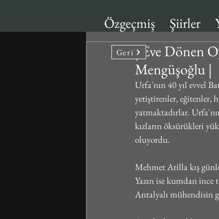
Özgeçmiş
Şiirler
| Eve Dönen O
Geri
Mengüşoğlu |
Urfa'nın 40 yıl evvel B
yetiştirenler, eğitenler
yatmaktadırlar. Urfa'nın
kızların öksürükleri yük
oluyordu.
Mehmet Atilla kış günle
Yazın ise kumdan ince t
Antalyalı mühendisin gü