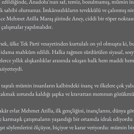
hlil edildiğinde, Anadolu'nun saf, temiz, bozulmamış, mümin in
ık sahibi olursunuz. İmkânsızlıkların tevekkülü ve çalınmış nim
Bence Mehmet Atilla Maraş şiirinde Aney, ciddi bir röper noktas
 çalışmalar yapılmalıdır.
, ülke Tek Parti vesayetinden kurtulalı on yıl olmuştu ki, bu k
 idama mahkûm edildi. Halka rağmen sürdürülen siyasal, sosyal
üzlerce yıllık alışkanlıklar arasında sıkışan halk hem maddi he
ziyetteydi.
 taşralı mümin insanların kalbindeki inanç ve ilkelere çok yab
i, takmak zorunda kaldığı şapka ve kravattan memnun gözükm
fakâr evlat Mehmet Atilla, ilk gençliğini, inançlarını, dünya gö
ne karmaşık çatışmaların yaşandığı bir ortamda idrak ediyordu i
şıt söylemlerini ölçüyor, biçiyor ve karar veriyordu: mümin bir 