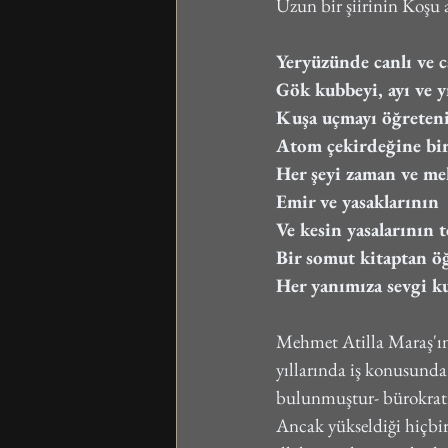
Uzun bir şiirinin Koşu a
Yeryüzünde canlı ve c
Gök kubbeyi, ayı ve y
Kuşa uçmayı öğreten
Atom çekirdeğine bi
Her şeyi zaman ve me
Emir ve yasaklarının
Ve kesin yasalarının 
Bir somut kitaptan ö
Her yanımıza sevgi k
Mehmet Atilla Maraş'ın 
yıllarında iş konusunda
bulunmuştur- bürokratik
Ancak yükseldiği hiçbir