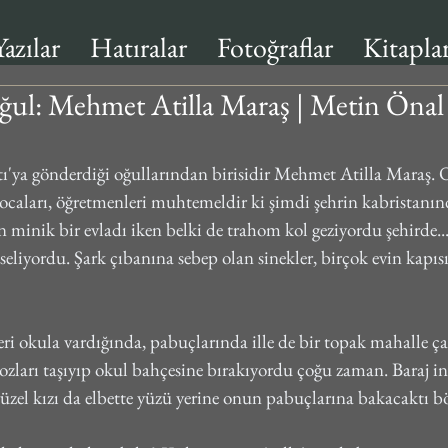
Yazılar
Hatıralar
Fotoğraflar
Kitapla
ğul: Mehmet Atilla Maraş | Metin Önal
atı'ya gönderdiği oğullarından birisidir Mehmet Atilla Maraş.
, hocaları, öğretmenleri muhtemeldir ki şimdi şehrin kabristanın
 minik bir evladı iken belki de trahom kol geziyordu şehirde..
seliyordu. Şark çıbanına sebep olan sinekler, birçok evin kapı
ri okula vardığında, pabuçlarında ille de bir topak mahalle 
ozları taşıyıp okul bahçesine bırakıyordu çoğu zaman. Baraj in
zel kızı da elbette yüzü yerine onun pabuçlarına bakacaktı 