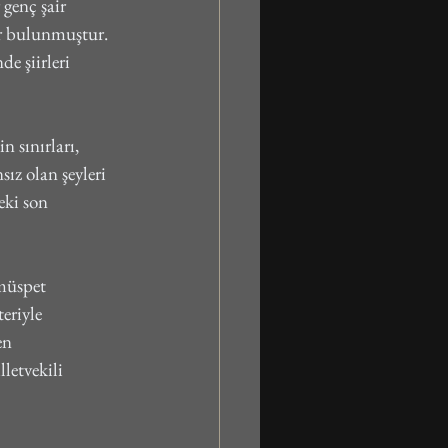
genç şair 
er bulunmuştur. 
e şiirleri 
n sınırları, 
z olan şeyleri 
eki son 
müspet 
eriyle 
en 
letvekili 