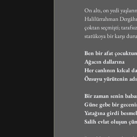
On altı, on yedi yaşların
Halilürrahman Dergâhı'
çoktan seçmişti; tarafsı
statükoya bir karşı duru
Ben bir afat çocuktu
Ağacın dallarına
Her canlının kılcal d
Özsuyu yürütenin adı
Bir zaman senin baba
Güne gebe bir geceni
Yatağına girdi besmel
Salih evlat oluşun ç