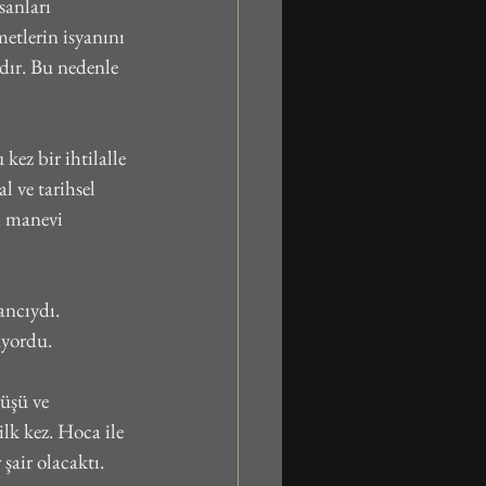
sanları 
etlerin isyanını 
ıdır. Bu nedenle 
ez bir ihtilalle 
 ve tarihsel 
m manevi 
ancıydı. 
üyordu.
rüşü ve 
lk kez. Hoca ile 
şair olacaktı.