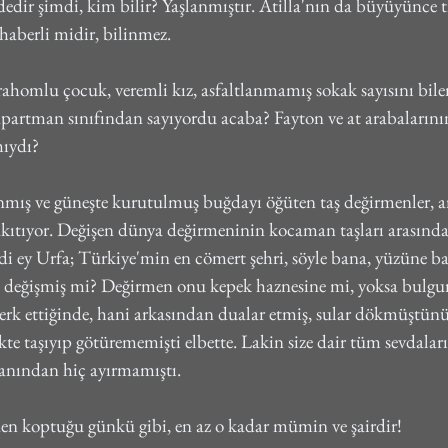
dedir şimdi, kim bilir? Yaşlanmıştır. Atilla'nın da büyüyünce t
berli midir, bilinmez.
trahomlu çocuk, veremli kız, asfaltlanmamış sokak sayısını bile
 apartman sınıfından sayıyordu acaba? Fayton ve at arabalarının
mıydı?
mış ve güneşte kurutulmuş buğdayı öğüten taş değirmenler, ar
akıtıyor. Değişen dünya değirmeninin kocaman taşları arasında
 ey Urfa; Türkiye'min en cömert şehri, söyle bana, yüzüne ba
a değişmiş mi? Değirmen onu kepek haznesine mi, yoksa bulgu
erk ettiğinde, hani arkasından dualar etmiş, sular dökmüştünüz
kte taşıyıp götürememişti elbette. Lakin size dair tüm sevdalar
yanından hiç ayırmamıştı.
en koptuğu günkü gibi, en az o kadar mümin ve şairdir!