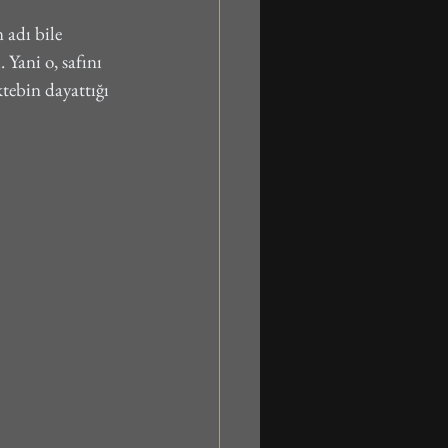
 adı bile 
Yani o, safını 
ktebin dayattığı 