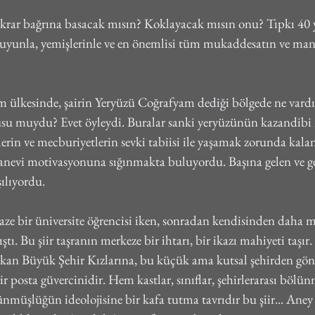
rar bağrına basacak mısın? Koklayacak mısın onu? Tıpkı 40 yı
 suyunla, yemişlerinle ve en önemlisi tüm mukaddesatın ve man
im ülkesinde, şairin Yeryüzü Coğrafyam dediği bölgede ne vardı
usu muydu? Evet öyleydi. Buralar sanki yeryüzünün kazandibi id
in ve mecburiyetlerin sevki tabiisi ile yaşamak zorunda kalan 
nevi motivasyonuna sığınmakta buluyordu. Başına gelen ve g
ılıyordu.
ze bir üniversite öğrencisi iken, sonradan kendisinden daha m
tı. Bu şiir taşranın merkeze bir ihtarı, bir ikazı mahiyeti taşır
kan Büyük Şehir Kızlarına, bu küçük ama kutsal şehirden gönd
ir posta güvercinidir. Hem kastlar, sınıflar, şehirlerarası bölü
müşlüğün ideolojisine bir kafa tutma tavrıdır bu şiir... Aney şi