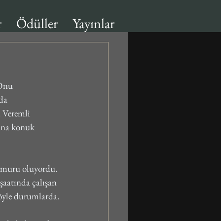
r
Ödüller
Yayınlar
 Onu 
da 
. Veremli 
sına konuk 
çamuru oluyordu. 
şaatında çalışan 
böyle durumlarda.