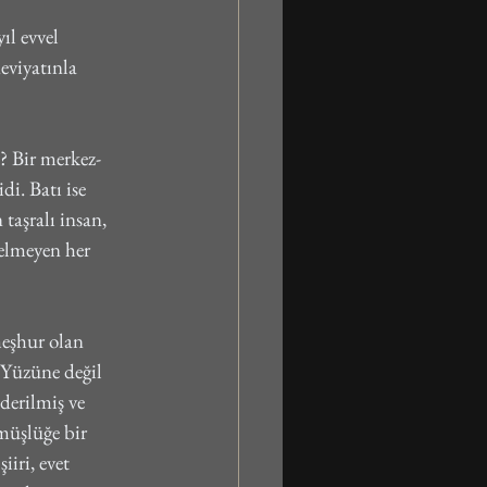
l evvel 
eviyatınla 
? Bir merkez-
i. Batı ise 
taşralı insan, 
elmeyen her 
eşhur olan 
. Yüzüne değil 
erilmiş ve 
nmüşlüğe bir 
iri, evet 