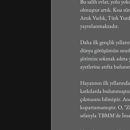
Bu salih evlat, yolu yok
olmuştur artık. Kısa sü
Artık Varlık, Türk Yurdu
yayınlanmaktadır.
Daha ilk gençlik yılları
dünya görüşümün sınırla
şiirimize sokmak adeta 
ayetlerine atıfta bulun
Hayatının ilk yıllarınd
katkılarda bulunmuştur-
çıkmasını bilmiştir. Anc
kopartamamıştır. O, "Zul
sıfatıyla TBMM'de İnsa