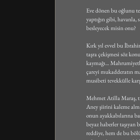
Eve dönen bu oğlunu tek
yaptığın gibi, havanla,
besleyecek misin onu?
Kırk yıl evvel bu İbrah
taşra çekişmesi söz kon
kaymağı... Mahrumiyetler
çareyi mukadderatın ma
musibeti tevekkülle karş
Mehmet Atilla Maraş, ta
Aney şiirini kaleme almış
onun ayakkabılarına ba
beyaz haberler taşıyan b
reddiye, hem de bu bölün