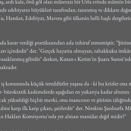
uş, ardı kale, önü göl olan mütevazı bir Urfa evinde mümin bir 
rede edebiyatın büyükleri tarafından, tanınmış ve dikkate değ
, Hareket, Edebiyat, Mavera gibi ülkenin belli başlı dergilerind
nda karar verdiği poetikasından asla inhiraf etmemiştir. "Şiirimi
rı içindedir" der. "Gerçek hayatta olmayan, tahakkuku imkânsı
yasaklanmış gibidir" derken, Kuran-ı Kerim'in Şuara Suresi'nd
maktadır.
a iş konusunda küçük tereddütler yaşasa da - ki bu krizler ona 
 bürokratik kademelerde aşağıdan en yukarıya kadar alnının t
ak yükseldiği hiçbir mevki, onu inancının ve şiirinin izleğind
me karşı ilk karşı çıkan, şairlerdir" der. Nitekim Şanlıurfa Mil
n Hakları Komisyonu'nda yer alması manidar değil midir?"