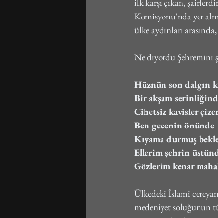
ilk karşı çıkan, şairler
Komisyonu'nda yer alma
ülke aydınları arasında
Ne diyordu Şehremini ş
Hüznün son dalgın ku
Bir akşam serinliğin
Cihetsiz kavisler çiz
Ben gecenin önünde
Kıyama durmuş bekl
Ellerim şehrin üstün
Gözlerim kenar mahal
Ülkedeki İslami cereyan
medeniyet soluğunun t