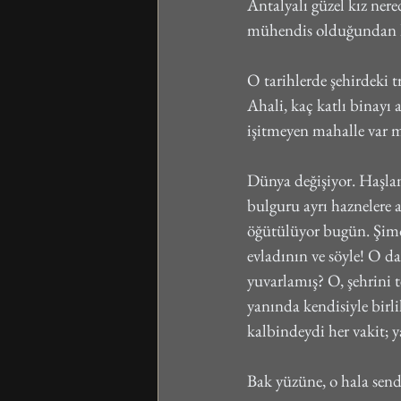
Antalyalı güzel kız nere
mühendis olduğundan ha
O tarihlerde şehirdeki 
Ahali, kaç katlı binayı
işitmeyen mahalle var 
Dünya değişiyor. Haşlan
bulguru ayrı haznelere 
öğütülüyor bugün. Şimdi
evladının ve söyle! O d
yuvarlamış? O, şehrini t
yanında kendisiyle birli
kalbindeydi her vakit; 
Bak yüzüne, o hala send