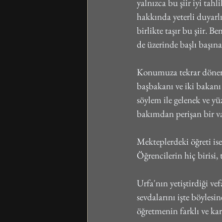
yalnızca bu şiir iyi ta
hakkında yeterli duyarl
birlikte taşır bu şiir. 
de üzerinde başlı başına
Konumuza tekrar dönersek
başbakanı ve iki bakanı
söylem ile gelenek ve y
bakımdan perişan bir va
Mekteplerdeki öğreti ise
Öğrencilerin hiç biris
Urfa'nın yetiştirdiği ve
sevdalarını işte böylesi
öğretmenin farklı ve kar