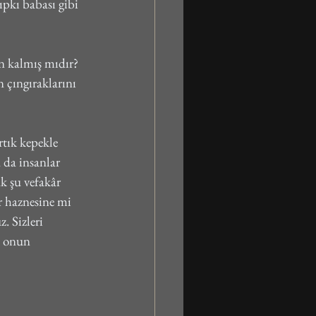
ıpkı babası gibi 
n kalmış mıdır? 
 çıngıraklarını 
tık kepekle 
 da insanlar 
k şu vefakâr 
r haznesine mi 
. Sizleri 
ı onun 