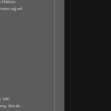
n Hakları 
eren sağ-sol 
‘teki 
raş. Ancak 