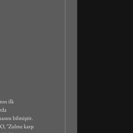
ın ilk 
rda 
sını bilmiştir. 
 O, "Zulme karşı 