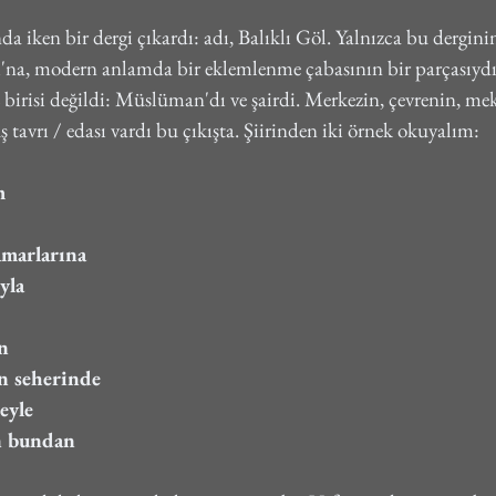
da iken bir dergi çıkardı: adı, Balıklı Göl. Yalnızca bu derginin
na, modern anlamda bir eklemlenme çabasının bir parçasıydı. 
z birisi değildi: Müslüman'dı ve şairdi. Merkezin, çevrenin, me
ş tavrı / edası vardı bu çıkışta. Şiirinden iki örnek okuyalım:
m
amarlarına
yla
n
n seherinde
eyle
ün bundan