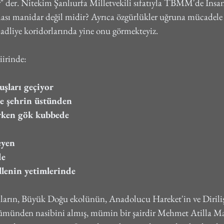
dir" der. Nitekim Şanlıurfa Milletvekili sıfatıyla TBMM'de İnsa
sı manidar değil midir? Ayrıca özgürlükler uğruna mücadele v
, adliye koridorlarında yine onu görmekteyiz.
iirinde:
şları geçiyor
de şehrin üstünden
erken gök kubbede
eyen
de
lenin yetimlerinde
ların, Büyük Doğu ekolünün, Anadolucu Hareket'in ve Diriliş 
ümünden nasibini almış, mümin bir şairdir Mehmet Atilla Ma