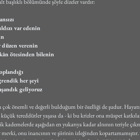
lt başlıklı bölümünde şöyle dizeler vardır:
ansızı
ıldızı var edenin
in
r düzen verenin
kân ötesinden bilenin
toplandığı
ğrendik her şeyi
uşandık geliyoruz
çok önemli ve değerli bulduğum bir özelliği de şudur. Hayatın
 küçük tereddütler yaşasa da - ki bu krizler ona müspet katkıla
 kademelerde aşağıdan en yukarıya kadar alnının teriyle çıkma
 mevki, onu inancının ve şiirinin izleğinden kopartamamıştır.