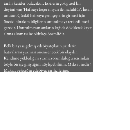
tarihi kesitler bulacaktır. Eskilerin çok güzel bir
deyimi var; 'Hafızayı beşer nisyan ile maluldür'. İnsan
unutur. Çünkü hafızaya yeni şeylerin girmesi için
önceki birtakım bilgilerin unutulmaya terk edilmesi
gerekir. Unutulmayan anıların kağıda dökülerek kayıt
altına alınması ise oldukça önemlidir.
Belli bir yaşa gelmiş edebiyatçıların, şairlerin
hatıralarını yazması önemsenecek bir olaydır.
Kendime yüklediğim yazma sorumluluğu açısından
böyle bir işe giriştiğimi söyleyebilirim. Maksat nedir?
Maksat geleceğin edebiyat tarihçilerine,
eleştirmenlerine, edebiyat araştırmacılarına yazılı
vesikalar, kayıtlar, tutanaklar bırakabilmektir. Bu
açıdan da anıların yazılmasını önemsiyorum.
Söz uçar yazı kalır hükmünce meraklıları için bir
şeyler ortaya koyabildimse kendimi mutlu sayacağım.
Mehmet Atilla Maraş
15 Ocak, 2015, Ankara