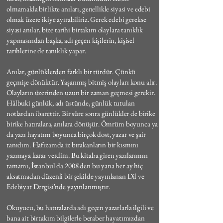
olmamakla birlikte anıları, genellikle siyasi ve edebi
olmak üzere ikiye ayırabiliriz. Gerek edebi gerekse
siyasi anılar, bize tarihi birtakım olaylara tanıklık
yapmasından başka, adı geçen kişilerin, kişisel
tarihlerine de tanıklık yapar.
Anılar, günlüklerden farklı bir türdür. Çünkü
geçmişe dönüktür. Yaşanmış bitmiş olayları konu alır.
Olayların üzerinden uzun bir zaman geçmesi gerekir.
Hâlbuki günlük, adı üstünde, günlük tutulan
notlardan ibarettir. Bir süre sonra günlükler de birike
birike hatıralara, anılara dönüşür. Ömrüm boyunca ya
da yazı hayatım boyunca birçok dost, yazar ve şair
tanıdım. Hafızamda iz bırakanların bir kısmını
yazmaya karar verdim. Bu kitaba giren yazılarımın
tamamı, İstanbul'da 2008'den bu yana her ay hiç
aksatmadan düzenli bir şekilde yayınlanan Dil ve
Edebiyat Dergisi'nde yayınlanmıştır.
Okuyucu, bu hatıralarda adı geçen yazarlarla ilgili ve
bana ait birtakım bilgilerle beraber hayatımızdan