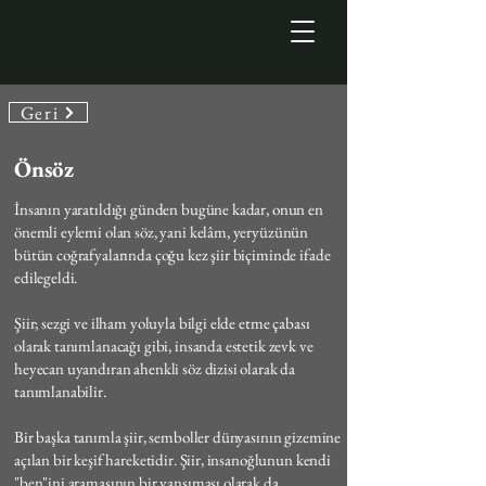
Geri
Önsöz
İnsanın yaratıldığı günden bugüne kadar, onun en
önemli eylemi olan söz, yani kelâm, yeryüzünün
bütün coğrafyalarında çoğu kez şiir biçiminde ifade
edilegeldi.
Şiir; sezgi ve ilham yoluyla bilgi elde etme çabası
olarak tanımlanacağı gibi, insanda estetik zevk ve
heyecan uyandıran ahenkli söz dizisi olarak da
tanımlanabilir.
Bir başka tanımla şiir, semboller dünyasının gizemine
açılan bir keşif hareketidir. Şiir, insanoğlunun kendi
"ben"ini aramasının bir yansıması olarak da