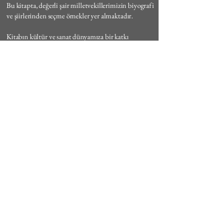
Bu kitapta, değerli şair milletvekillerimizin biyografi
ve şiirlerinden seçme örnekler yer almaktadır.
Kitabın kültür ve sanat dünyamıza bir katkı
sağlayacağına inanıyorum.
Sevgi ve saygılarımla.
Bülent ARINÇ
Türkiye Büyük Millet Meclisi Başkanı
*Şair Milletvekilleri kitabının önsöz bölümünden
alıntılanmıştır.